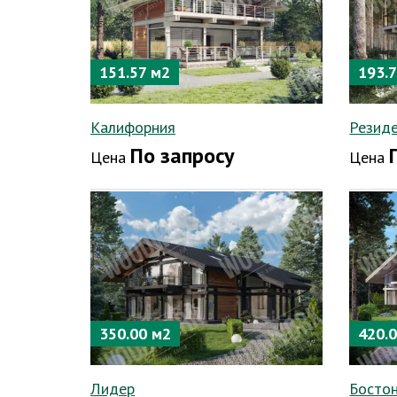
151.57 м2
193.
Калифорния
Резид
По запросу
Цена
Цена
350.00 м2
420.
Лидер
Босто