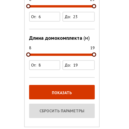
От:
До:
Длина домокомплекта
(м)
8
19
От:
До: