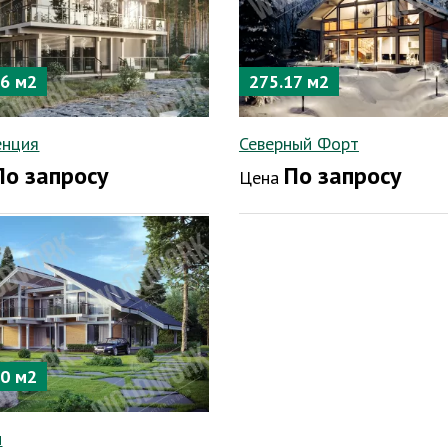
76 м2
275.17 м2
енция
Северный Форт
По запросу
По запросу
Цена
00 м2
н