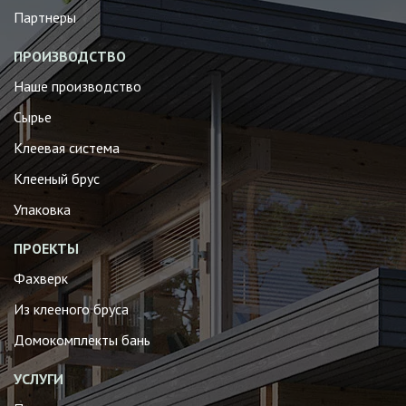
Партнеры
ПРОИЗВОДСТВО
Наше производство
Сырье
Клеевая система
Клееный брус
Упаковка
ПРОЕКТЫ
Фахверк
Из клееного бруса
Домокомплекты бань
УСЛУГИ